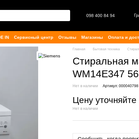
098 400 84 94‬
Гр
E IN
Сервисный центр
Отзывы
Магазины
Оплата и дос
ферта
Главная
Бытовая техника
Стира
Стиральная м
WM14E347 56
Нет в наличии
Артикул: 000040798
Цену уточняйте
Нет в наличии