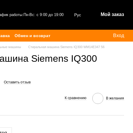
Мой заказ
афик работы:
Пн-Вс: с 9:00 до 19:00
Рус
Вход
тавка
Обмен и возврат
льные машины
Стиральная машина Siemens IQ300 WM14E347 56
ашина Siemens IQ300
Оставить отзыв
К сравнению
В желания