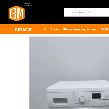
Перейти к основному контенту
Каталог
■
О нас
Железная гарантия
TRAD
Контакты
Бренды
Публичная о