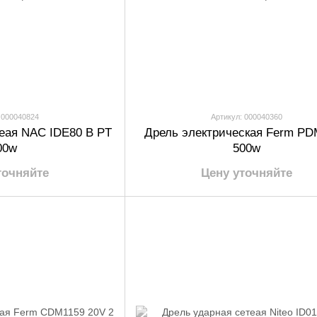
 000040824
Артикул: 000040360
теая NAC IDE80 B PT
Дрель электрическая Ferm PD
00w
500w
точняйте
Цену уточняйте