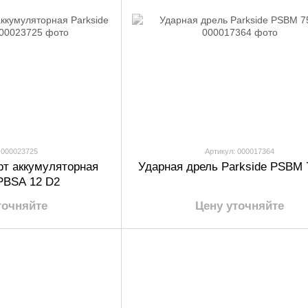
 000023725
Артикул: 000017364
рт аккумуляторная
Ударная дрель Parkside PSBM 
 PBSA 12 D2
точняйте
Цену уточняйте