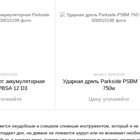
 000015199
Артикул: 000015198
рт аккумуляторная
Ударная дрель Parkside PSBM 
 PBSA 12 D3
750w
точняйте
Цену уточняйте
ется неудобным и слишком сложным инструментом, который и не о
отпадает дно, на диване не ломается шуруп или не возникает необх
быть в каждом доме, потому что она помогает выполнять мелкие з