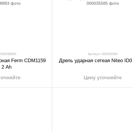
 000038883
Артикул: 000035585
рная Ferm CDM1159
Дрель ударная сетеая Niteo ID0
 2 Ah
точняйте
Цену уточняйте