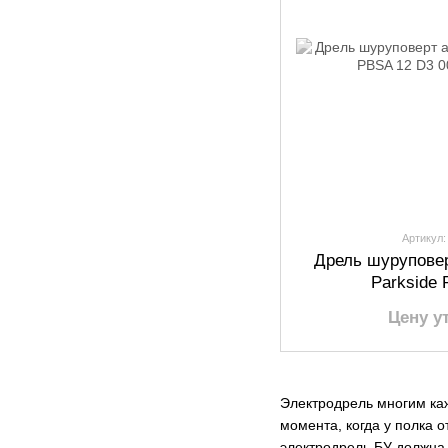
Артикул:
Дрель шурупове
Parkside
Цену у
Электродрель многим каж
момента, когда у полка 
электродрель БУ должна 