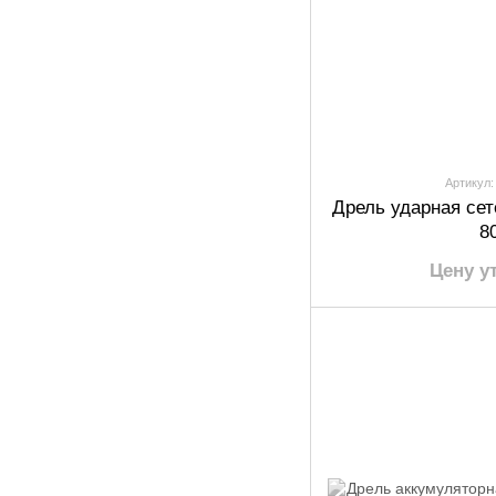
Артикул:
Дрель ударная се
8
Цену у