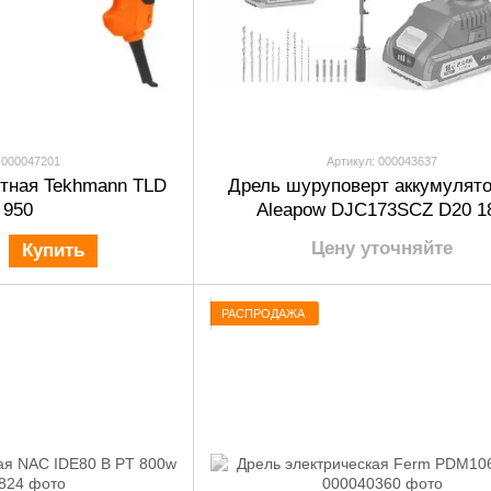
 000047201
Артикул: 000043637
отная Tekhmann TLD
Дрель шуруповерт аккумулят
 950
Aleapow DJC173SCZ D20 1
Цену уточняйте
Купить
РАСПРОДАЖА