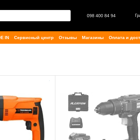
098 400 84 94‬
Гр
E IN
Сервисный центр
Отзывы
Магазины
Оплата и дос
ферта