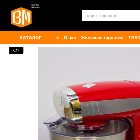
Перейти к основному контенту
Каталог
■
О нас
Железная гарантия
TRAD
Контакты
Бренды
Публичная о
ХИТ