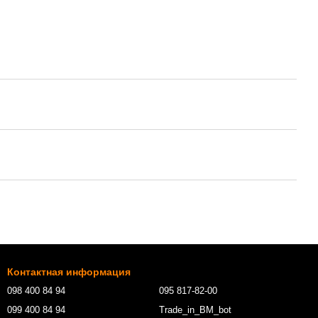
Контактная информация
098 400 84 94‬
095 817-82-00
099 400 84 94
Trade_in_BM_bot