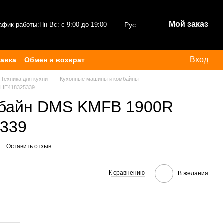
Мой заказ
афик работы:
Пн-Вс: с 9:00 до 19:00
Рус
Вход
тавка
Обмен и возврат
Техника для кухни
Кухонные машины и комбайны
NHE418325339
мбайн DMS KMFB 1900R
339
Оставить отзыв
К сравнению
В желания