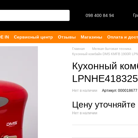
098 400 84 94‬
Гр
E IN
Сервисный центр
Отзывы
Магазины
Оплата и дос
ферта
Главная
Мелкая бытовая техника
Кухонный комбайн DMS KMFB 1900R LP
Кухонный ко
LPNHE418325
Нет в наличии
Артикул: 000018677
Цену уточняйте
Нет в наличии