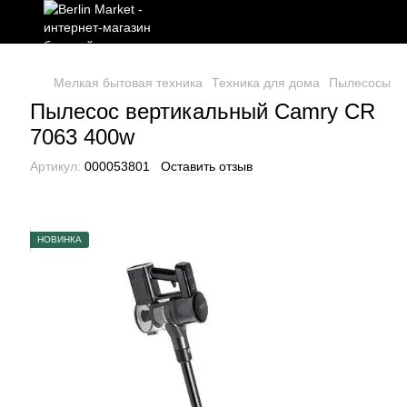
Мелкая бытовая техника
Техника для дома
Пылесосы
П
Пылесос вертикальный Camry CR
7063 400w
Артикул:
000053801
Оставить отзыв
НОВИНКА