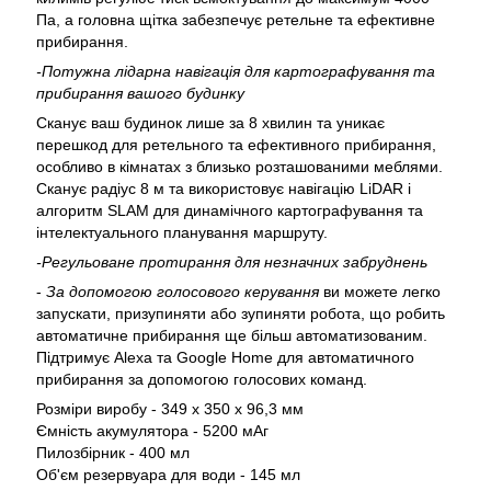
Па, а головна щітка забезпечує ретельне та ефективне
прибирання.
-Потужна лідарна навігація для картографування та
прибирання вашого будинку
Сканує ваш будинок лише за 8 хвилин та уникає
перешкод для ретельного та ефективного прибирання,
особливо в кімнатах з близько розташованими меблями.
Сканує радіус 8 м та використовує навігацію LiDAR і
алгоритм SLAM для динамічного картографування та
інтелектуального планування маршруту.
-Регульоване протирання для незначних забруднень
-
За допомогою голосового керування
ви можете легко
запускати, призупиняти або зупиняти робота, що робить
автоматичне прибирання ще більш автоматизованим.
Підтримує Alexa та Google Home для автоматичного
прибирання за допомогою голосових команд.
Розміри виробу - 349 x 350 x 96,3 мм
Ємність акумулятора - 5200 мАг
Пилозбірник - 400 мл
Об'єм резервуара для води - 145 мл