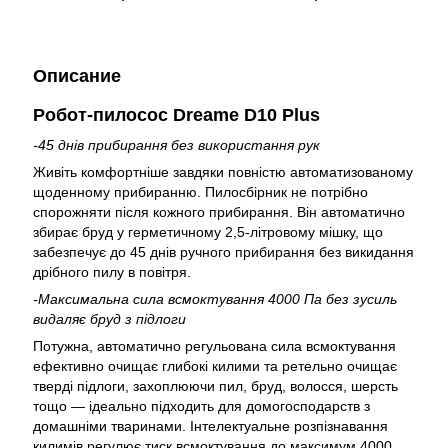
Описание
Робот-пилосос Dreame D10 Plus
-45 днів прибирання без використання рук
Живіть комфортніше завдяки повністю автоматизованому
щоденному прибиранню. Пилосбірник не потрібно
спорожняти після кожного прибирання. Він автоматично
збирає бруд у герметичному 2,5-літровому мішку, що
забезпечує до 45 днів ручного прибирання без викидання
дрібного пилу в повітря.
-Максимальна сила всмоктування 4000 Па без зусиль
видаляє бруд з підлоги
Потужна, автоматично регульована сила всмоктування
ефективно очищає глибокі килими та ретельно очищає
тверді підлоги, захоплюючи пил, бруд, волосся, шерсть
тощо — ідеально підходить для домогосподарств з
домашніми тваринами. Інтелектуальне розпізнавання
килимів регулює тиск всмоктування до максимум 4000