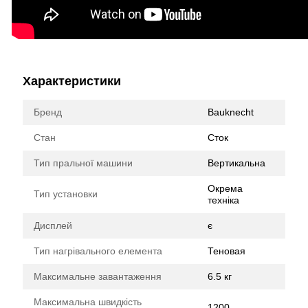
Характеристики
Бренд
Bauknecht
Стан
Сток
Тип пральної машини
Вертикальна
Окрема
Тип установки
техніка
Дисплей
є
Тип нагрівального елемента
Теновая
Максимальне завантаження
6.5 кг
Максимальна швидкість
1200