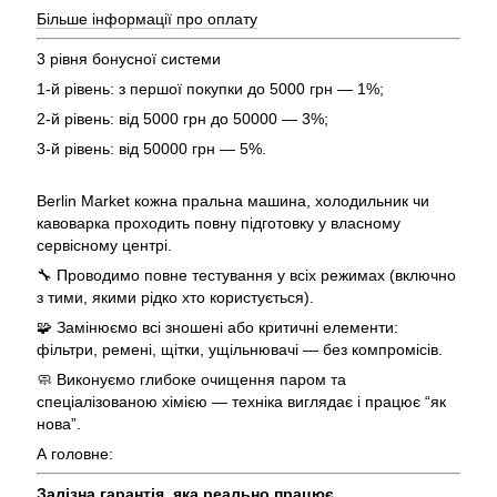
Більше інформації про оплату
3 рівня бонусної системи
1-й рівень: з першої покупки до 5000 грн — 1%;
2-й рівень: від 5000 грн до 50000 — 3%;
3-й рівень: від 50000 грн — 5%.
Berlin Market кожна пральна машина, холодильник чи
кавоварка проходить повну підготовку у власному
сервісному центрі.
🔧 Проводимо повне тестування у всіх режимах (включно
з тими, якими рідко хто користується).
🧩 Замінюємо всі зношені або критичні елементи:
фільтри, ремені, щітки, ущільнювачі — без компромісів.
🧼 Виконуємо глибоке очищення паром та
спеціалізованою хімією — техніка виглядає і працює “як
нова”.
А головне:
Залізна гарантія, яка реально працює.