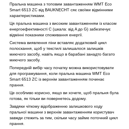
Пральна машина з топовим завантаженням WMT Eco
Smart 6513 ZC від BAUKNECHT сяє своїми відмінними
характеристиками.
Ця пральна машина з високим завантаженням із класом
енергоефективності C (шкала: від A до G) забезпечує
відмінні показники споживання енергії.
Система виявлення піни вставляє додатковий цикл
полоскання, щоб у текстилі залишалося залишків
миючого засобу, навіть якщо в барабані занадто багато
миючого засобу.
Попередній вибір часу початку можна використовувати
для програмування, коли пральна машина WMT Eco
Smart 6513 ZC із верхнім завантаженням починає
прання.
Це особливо корисно, якщо ви хочете, щоб пральня була
готова, як тільки ви повернетесь додому.
Завдяки чіткому відображенню залишкового ходу
пральної машини з верхнім завантаженням користувач
завжди стежить за тим, скільки часу займе поточний цикл
прання.