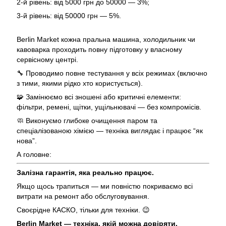
2-й рівень: від 5000 грн до 50000 — 3%;
3-й рівень: від 50000 грн — 5%.
Berlin Market кожна пральна машина, холодильник чи
кавоварка проходить повну підготовку у власному
сервісному центрі.
🔧 Проводимо повне тестування у всіх режимах (включно
з тими, якими рідко хто користується).
🧩 Замінюємо всі зношені або критичні елементи:
фільтри, ремені, щітки, ущільнювачі — без компромісів.
🧼 Виконуємо глибоке очищення паром та
спеціалізованою хімією — техніка виглядає і працює “як
нова”.
А головне:
Залізна гарантія, яка реально працює.
Якщо щось трапиться — ми повністю покриваємо всі
витрати на ремонт або обслуговування.
Своєрідне КАСКО, тільки для техніки. 😉
Berlin Market — техніка, якій можна довіряти.