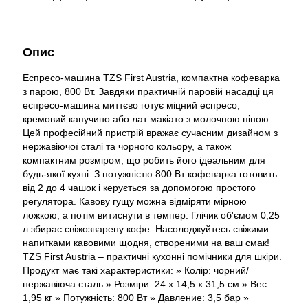
Опис
Еспресо-машина TZS First Austria, компактна кофеварка
з парою, 800 Вт. Завдяки практичній паровій насадці ця
еспресо-машина миттєво готує міцний еспресо,
кремовий капучино або лат макіато з молочною піною.
Цей професійний пристрій вражає сучасним дизайном з
нержавіючої сталі та чорного кольору, а також
компактним розміром, що робить його ідеальним для
будь-якої кухні. З потужністю 800 Вт кофеварка готовить
від 2 до 4 чашок і керується за допомогою простого
регулятора. Кавову гущу можна відміряти мірною
ложкою, а потім витиснути в темпер. Глічик об'ємом 0,25
л збирає свіжозварену кофе. Насолоджуйтесь свіжими
напитками кавовими щодня, створеними на ваш смак!
TZS First Austria – практичні кухонні помічники для шкіри.
Продукт має такі характеристики: » Колір: чорний/
нержавіюча сталь » Розміри: 24 x 14,5 x 31,5 см » Вес:
1,95 кг » Потужність: 800 Вт » Давление: 3,5 бар »