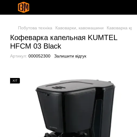
Побутова техніка
Кавоварки, кавомашини
Кавоварка кра
Кофеварка капельная KUMTEL
HFCM 03 Black
Артикул:
000052300
Залишити відгук
ХІТ