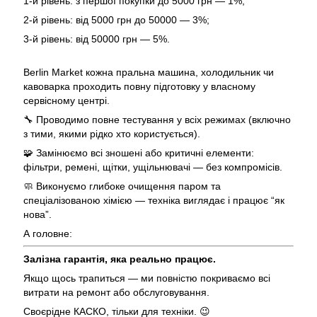
1-й рівень: з першої покупки до 5000 грн — 1%;
2-й рівень: від 5000 грн до 50000 — 3%;
3-й рівень: від 50000 грн — 5%.
Berlin Market кожна пральна машина, холодильник чи
кавоварка проходить повну підготовку у власному
сервісному центрі.
🔧 Проводимо повне тестування у всіх режимах (включно
з тими, якими рідко хто користується).
🧩 Замінюємо всі зношені або критичні елементи:
фільтри, ремені, щітки, ущільнювачі — без компромісів.
🧼 Виконуємо глибоке очищення паром та
спеціалізованою хімією — техніка виглядає і працює “як
нова”.
А головне:
Залізна гарантія, яка реально працює.
Якщо щось трапиться — ми повністю покриваємо всі
витрати на ремонт або обслуговування.
Своєрідне КАСКО, тільки для техніки. 😉