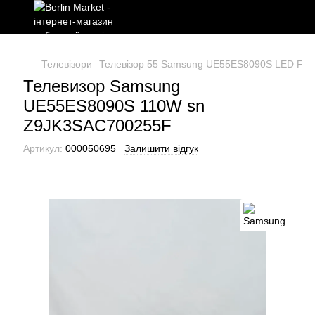
Телевізори
Телевізор 55 Samsung UE55ES8090S LED Ful
Телевизор Samsung
UE55ES8090S 110W sn
Z9JK3SAC700255F
Артикул:
000050695
Залишити відгук