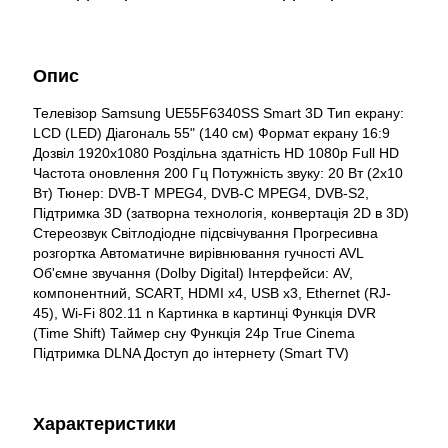
Опис
Телевізор Samsung UE55F6340SS Smart 3D Тип екрану:
LCD (LED) Діагональ 55" (140 см) Формат екрану 16:9
Дозвіл 1920x1080 Роздільна здатність HD 1080p Full HD
Частота оновлення 200 Гц Потужність звуку: 20 Вт (2x10
Вт) Тюнер: DVB-T MPEG4, DVB-C MPEG4, DVB-S2,
Підтримка 3D (затворна технологія, конвертація 2D в 3D)
Стереозвук Світлодіодне підсвічування Прогресивна
розгортка Автоматичне вирівнювання гучності AVL
Об'ємне звучання (Dolby Digital) Інтерфейси: AV,
компонентний, SCART, HDMI x4, USB x3, Ethernet (RJ-
45), Wi-Fi 802.11 n Картинка в картинці Функція DVR
(Time Shift) Таймер сну Функція 24p True Cinema
Підтримка DLNA Доступ до інтернету (Smart TV)
Характеристики