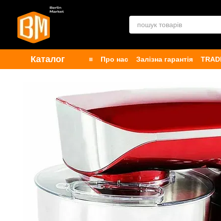
Перейти до основного контенту
Каталог
■
Про нас
Залізна гарантія
TRAD
Контакти
Бренди
Публічна офе