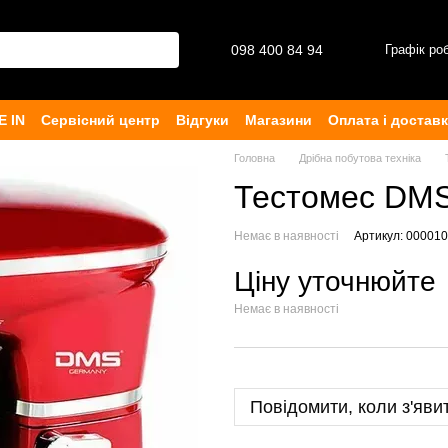
098 400 84 94‬
Графік ро
E IN
Сервісний центр
Відгуки
Магазини
Оплата і достав
рта
Головна
Дрібна побутова техніка
Тестомес DM
Немає в наявності
Артикул: 00001
Ціну уточнюйте
Немає в наявності
Повідомити, коли з'яви