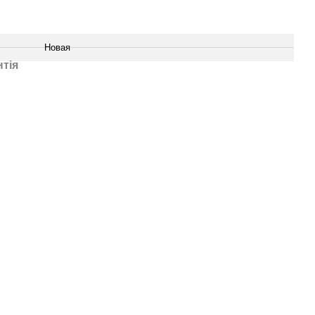
Новая
нтія