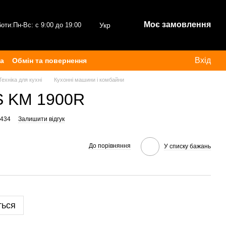
Моє замовлення
боти:
Пн-Вс: с 9:00 до 19:00
Укр
Вхід
ка
Обмін та повернення
Техніка для кухні
Кухонні машини і комбайни
S KM 1900R
0434
Залишити відгук
До порівняння
У списку бажань
ться