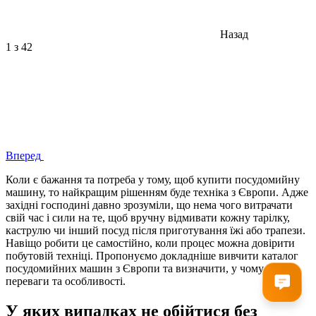
Назад
1
з 42
Вперед
Коли є бажання та потреба у тому, щоб купити посудомийну
машину, то найкращим рішенням буде техніка з Європи. Адже
західні господині давно зрозуміли, що нема чого витрачати
свій час і сили на те, щоб вручну відмивати кожну тарілку,
каструлю чи інший посуд після приготування їжі або трапези.
Навіщо робити це самостійно, коли процес можна довірити
побутовій техніці. Пропонуємо докладніше вивчити каталог
посудомийних машин з Європи та визначити, у чому їх
переваги та особливості.
У яких випадках не обійтися без