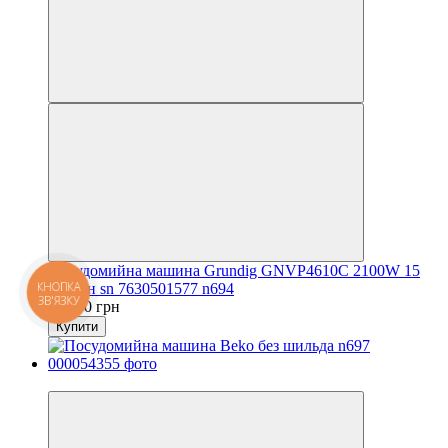
Посудомийна машина Grundig GNVP4610C 2100W 15
КНОПКА
персон sn 7630501577 n694
ЗВ'ЯЗКУ
20 800 грн
Купити
Новинка