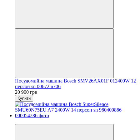
Посудомийна машина Bosch SMV26AX01F 012400W 12
персон sn 00672 n706
20 900 грн
Купити
Новинка