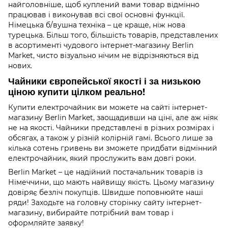
найголовніше, щоб куплений вами товар відмінно
працював і виконував всі свої основні функції.
Німецька б/вушна техніка – це краще, ніж нова
турецька. Більш того, більшість товарів, представлених
в асортименті чудового інтернет-магазину Berlin
Market, чисто візуально нічим не відрізняються від
нових.
Чайники європейської якості і за низькою
ціною купити цілком реально!
Купити електрочайник ви можете на сайті інтернет-
магазину Berlin Market, заощадивши на ціні, але аж ніяк
не на якості. Чайники представлені в різних розмірах і
обсягах, а також у різній колірній гамі. Всього лише за
кілька сотень гривень ви зможете придбати відмінний
електрочайник, який прослужить вам довгі роки.
Berlin Market – це надійний постачальник товарів із
Німеччини, що мають найвищу якість. Цьому магазину
довіряє безліч покупців. Швидше поповнюйте наші
ряди! Заходьте на головну сторінку сайту інтернет-
магазину, вибирайте потрібний вам товар і
оформляйте заявку!