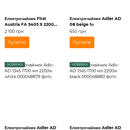
Електрочайник First
Електрочайник Adler AD
Austria FA 5405 9 2200w
08 beige 1л
1700мл Glass
2 100 грн
650 грн
Купити
Купити
НОВИНКА
НОВИНКА
Електрочайник Adler AD
Електрочайник Adler AD