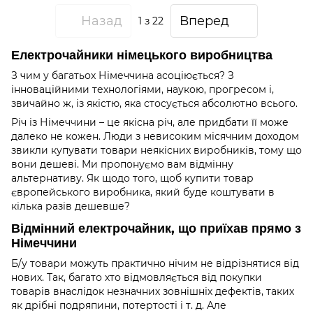
Назад
Вперед
1
з 22
Електрочайники німецького виробництва
З чим у багатьох Німеччина асоціюється? З
інноваційними технологіями, наукою, прогресом і,
звичайно ж, із якістю, яка стосується абсолютно всього.
Річ із Німеччини – це якісна річ, але придбати її може
далеко не кожен. Люди з невисоким місячним доходом
звикли купувати товари неякісних виробників, тому що
вони дешеві. Ми пропонуємо вам відмінну
альтернативу. Як щодо того, щоб купити товар
європейського виробника, який буде коштувати в
кілька разів дешевше?
Відмінний електрочайник, що приїхав прямо з
Німеччини
Б/у товари можуть практично нічим не відрізнятися від
нових. Так, багато хто відмовляється від покупки
товарів внаслідок незначних зовнішніх дефектів, таких
як дрібні подряпини, потертості і т. д. Але