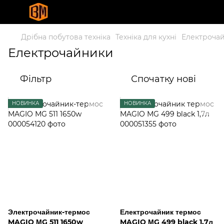
Дрібна побутова техніка
Техніка для кухні
Електроча
Електрочайники
Фільтр
Спочатку нові
НОВИНКА
НОВИНКА
Электрочайник-термос
Електрочайник термос
MAGIO МG 511 1650w
MAGIO МG 499 black 1,7л