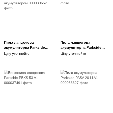
Пила ланцюгова
Пила ланцюгова
акумуляторна Parkside
акумуляторна Parkside
PKSA 20 Li B2 20V із ЗУ та
PKSA 20 Li B2 20V
Ціну уточнюйте
Ціну уточнюйте
акумулятором