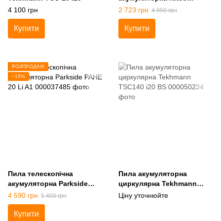
12VCS0255 2000 mAh 12V
4 100 грн
2 723 грн
4 950 грн
Купити
Купити
РОЗПРОДАЖ
−15%
Пила телескопічна
Пила акумуляторна
акумуляторна Parkside
циркулярна Tekhmann
PAHE 20 Li A1
TSC140 i20 BS
4 590 грн
Ціну уточнюйте
5 400 грн
Купити