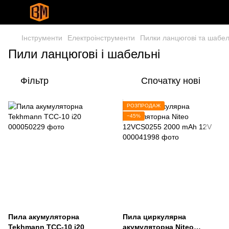
Інструменти
Електроінструменти
Пилки ланцюгові та шабел
Пили ланцюгові і шабельні
Фільтр
Спочатку нові
РОЗПРОДАЖ
−45%
Пила акумуляторна
Пила циркулярна
Tekhmann ТСС-10 i20
акумуляторна Niteo