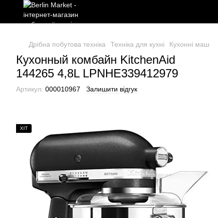
Дрібна побутова техніка
Техніка для кухні
Кухонні машин
Кухонный комбайн KitchenAid
144265 4,8L LPNHE339412979
Артикул:
000010967
Залишити відгук
ХІТ