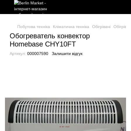
Побутова техніка
Кліматична техніка
Обігрівачі
Обігріва
Обогреватель конвектор
Homebase CHY10FT
Артикул:
000007590
Залишити відгук