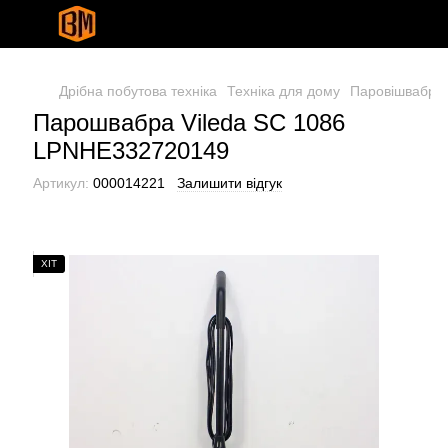
Дрібна побутова техніка
Техніка для дому
Паровішвабри 
Парошвабра Vileda SC 1086
LPNHE332720149
Артикул:
000014221
Залишити відгук
ХІТ