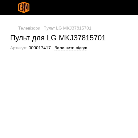
Телевізори
Пульт LG MKJ37815701
Пульт для LG MKJ37815701
Артикул:
000017417
Залишити відгук