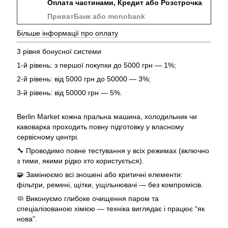
Оплата частинами, Кредит або Розстрочка
ПриватБанк або monobank
Більше інформації про оплату
3 рівня бонусної системи
1-й рівень: з першої покупки до 5000 грн — 1%;
2-й рівень: від 5000 грн до 50000 — 3%;
3-й рівень: від 50000 грн — 5%.
Berlin Market кожна пральна машина, холодильник чи
кавоварка проходить повну підготовку у власному
сервісному центрі.
🔧 Проводимо повне тестування у всіх режимах (включно
з тими, якими рідко хто користується).
🧩 Замінюємо всі зношені або критичні елементи:
фільтри, ремені, щітки, ущільнювачі — без компромісів.
🧼 Виконуємо глибоке очищення паром та
спеціалізованою хімією — техніка виглядає і працює “як
нова”.