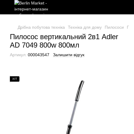
Дрібна побутова техніка
Техніка для дому
Пилососи
Пил
Пилосос вертикальний 2в1 Adler
AD 7049 800w 800мл
Артикул:
000043547
Залишити відгук
ХІТ