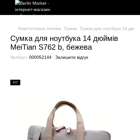
Комп'ютерна техніка
Сумки
Сумка для ноутбука 14 дюймі
Сумка для ноутбука 14 дюймів
MeiTian S762 b, бежева
Артикул:
000052144
Залишити відгук
ХІТ