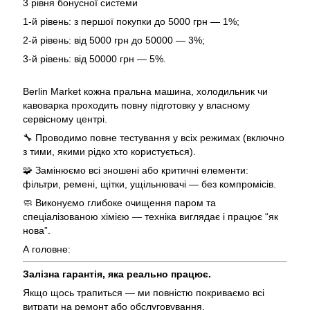
3 рівня бонусної системи
1-й рівень: з першої покупки до 5000 грн — 1%;
2-й рівень: від 5000 грн до 50000 — 3%;
3-й рівень: від 50000 грн — 5%.
Berlin Market кожна пральна машина, холодильник чи
кавоварка проходить повну підготовку у власному
сервісному центрі.
🔧 Проводимо повне тестування у всіх режимах (включно
з тими, якими рідко хто користується).
🧩 Замінюємо всі зношені або критичні елементи:
фільтри, ремені, щітки, ущільнювачі — без компромісів.
🧼 Виконуємо глибоке очищення паром та
спеціалізованою хімією — техніка виглядає і працює “як
нова”.
А головне:
Залізна гарантія, яка реально працює.
Якщо щось трапиться — ми повністю покриваємо всі
витрати на ремонт або обслуговування.