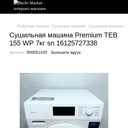
Побутова техніка
Сушильні машини
Сушильна машина Pr
Сушильная машина Premium TEB
155 WP 7кг sn 16125727338
Артикул:
000051420
Залишити відгук