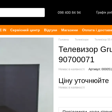
098 400 84 94‬
Графік ро
E IN
Сервісний центр
Відгуки
Магазини
Оплата і достав
рта
Головна
Телевізори
Телевізор 55
Телевизор Gr
90700071
Немає в наявності
Артикул: 00005
Ціну уточнюйте
Немає в наявності