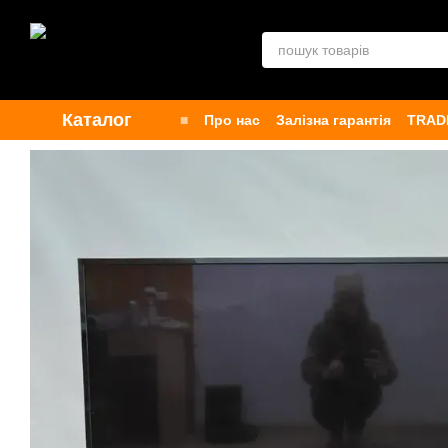
Перейти до основного контенту
Каталог
■
Про нас
Залізна гарантія
TRAD
Контакти
Бренди
Публічна офе