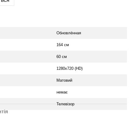
ться
Обновлённая
164 см
60 см
1280x720 (HD)
Матовий
немає
Телевізор
нтія