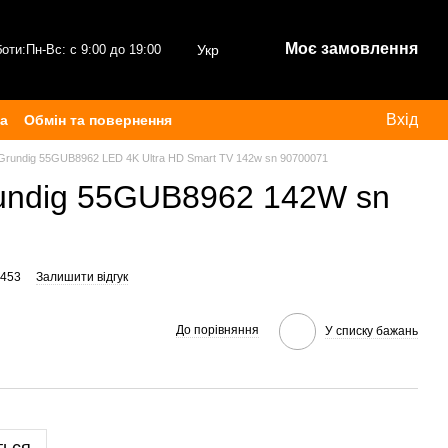
Моє замовлення
боти:
Пн-Вс: с 9:00 до 19:00
Укр
Вхід
ка
Обмін та повернення
 Grundig 55GUB8962 LED 4K Ultra HD Smart TV 142w sn 90700071
undig 55GUB8962 142W sn
1453
Залишити відгук
До порівняння
У списку бажань