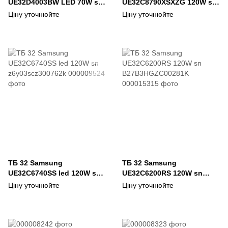
UE32D4003BW LED 70W sn
UE32C8790XSXZG 120W sn
B3TP3HFC200597D
Z7D73SDZA00398N
Ціну уточнюйте
Ціну уточнюйте
ТБ 32 Samsung
ТБ 32 Samsung
UE32C6740SS led 120W sn
UE32C6200RS 120W sn
z6y03scz300762k
B27B3HGZC00281K
Ціну уточнюйте
Ціну уточнюйте