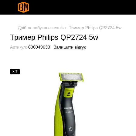
Дрібна побутова техніка
Тример Philips QP2724 5w
Тример Philips QP2724 5w
Артикул:
000049633
Залишити відгук
ХІТ