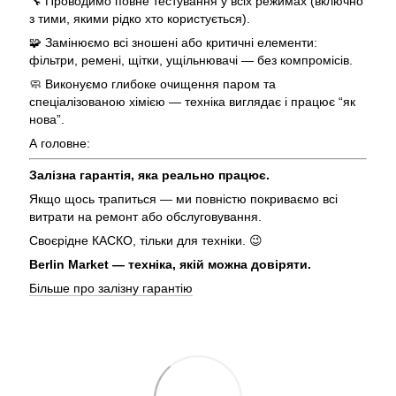
🔧 Проводимо повне тестування у всіх режимах (включно
з тими, якими рідко хто користується).
🧩 Замінюємо всі зношені або критичні елементи:
фільтри, ремені, щітки, ущільнювачі — без компромісів.
🧼 Виконуємо глибоке очищення паром та
спеціалізованою хімією — техніка виглядає і працює “як
нова”.
А головне:
Залізна гарантія, яка реально працює.
Якщо щось трапиться — ми повністю покриваємо всі
витрати на ремонт або обслуговування.
Своєрідне КАСКО, тільки для техніки. 😉
Berlin Market — техніка, якій можна довіряти.
Більше про залізну гарантію