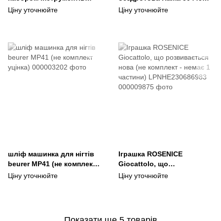
Parkside PAW 47 A1
RF нове LPNHE338756821
Ціну уточнюйте
Ціну уточнюйте
27ф
шліф машинка для нігтів
Іграшка ROSENICE
beurer MP41 (не комплект
Giocattolo, що
уцінка)
розвивається нова (не
Ціну уточнюйте
Ціну уточнюйте
комплект - немає 1
частини) LPNHE230686983
Показати ще 5 товарів