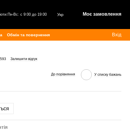
Моє замовлення
боти:
Пн-Вс: с 9:00 до 19:00
Укр
Вхід
ка
Обмін та повернення
8593
Залишити відгук
До порівняння
У списку бажань
ться
нтія