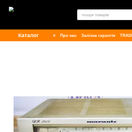
Перейти до основного контенту
Каталог
■
Про нас
Залізна гарантія
TRAD
Контакти
Бренди
Публічна офе