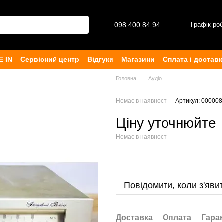
098 400 84 94‬
Графік ро
E IN
Сервісний центр
Відгуки
Магазини
Оплата і достав
рта
Головна
Аудіо
Немає в наявності
Артикул: 00000
Ціну уточнюйте
Немає в наявності
Повідомити, коли з'яви
Доставка
Оплата
Гара