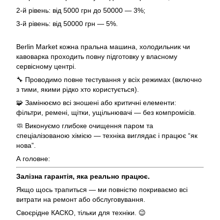
2-й рівень: від 5000 грн до 50000 — 3%;
3-й рівень: від 50000 грн — 5%.
Berlin Market кожна пральна машина, холодильник чи
кавоварка проходить повну підготовку у власному
сервісному центрі.
🔧 Проводимо повне тестування у всіх режимах (включно
з тими, якими рідко хто користується).
🧩 Замінюємо всі зношені або критичні елементи:
фільтри, ремені, щітки, ущільнювачі — без компромісів.
🧼 Виконуємо глибоке очищення паром та
спеціалізованою хімією — техніка виглядає і працює “як
нова”.
А головне:
Залізна гарантія, яка реально працює.
Якщо щось трапиться — ми повністю покриваємо всі
витрати на ремонт або обслуговування.
Своєрідне КАСКО, тільки для техніки. 😉