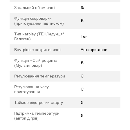
Загальний об'єм чаші
6л
Функція скороварки
Є
(приготування під тиском)
Тип нагріву (ТЕН/Індукція/
Тен
Галоген)
Внутрішнє покриття чаші
Антипригарне
Функція «Свій рецепт»
Є
(Мультиповар)
Регулювання температури
Є
Регулювання часу
Є
приготування
Таймер відстрочки старту
Є
Підтримка температури
Є
(автопідігрів)