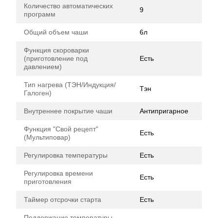
Количество автоматических
9
программ
Общий объем чаши
6л
Функция скороварки
(приготовление под
Есть
давлением)
Тип нагрева (ТЭН/Индукция/
Тэн
Галоген)
Внутреннее покрытие чаши
Антипригарное
Функция "Свой рецепт"
Есть
(Мультиповар)
Регулировка температуры
Есть
Регулировка времени
Есть
приготовления
Таймер отсрочки старта
Есть
Поддержание температуры