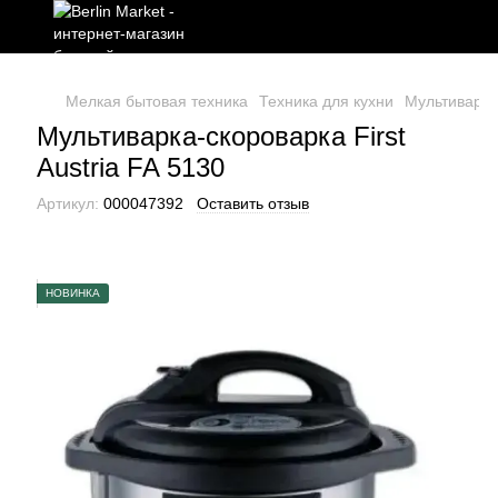
Мелкая бытовая техника
Техника для кухни
Мультиварки
Мультиварка-скороварка First
Austria FA 5130
Артикул:
000047392
Оставить отзыв
НОВИНКА