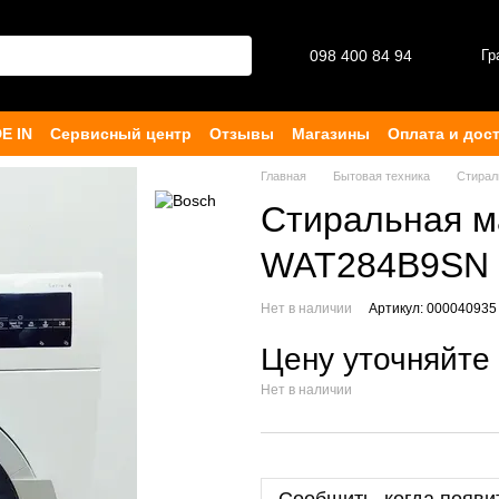
098 400 84 94‬
Гр
E IN
Сервисный центр
Отзывы
Магазины
Оплата и дос
ферта
Главная
Бытовая техника
Стира
Стиральная м
WAT284B9SN 
Нет в наличии
Артикул: 000040935
Цену уточняйте
Нет в наличии