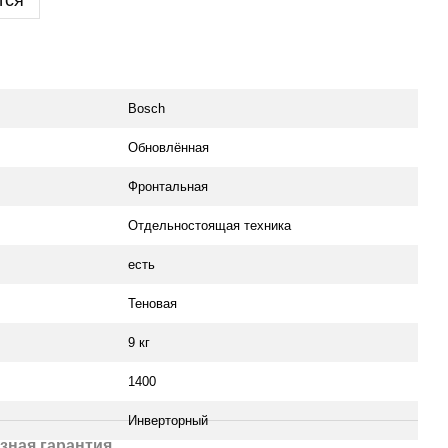
тся
Bosch
Обновлённая
Фронтальная
Отдельностоящая техника
есть
Теновая
9 кг
1400
Инверторный
зная гарантия