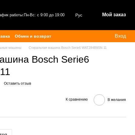
Мой заказ
афик работы:
Пн-Вс: с 9:00 до 19:00
Рус
Вход
тавка
Обмен и возврат
льные машины
Стиральная машина Bosch Serie6 WAT284B9SN 11
ашина Bosch Serie6
11
Оставить отзыв
К сравнению
В желания