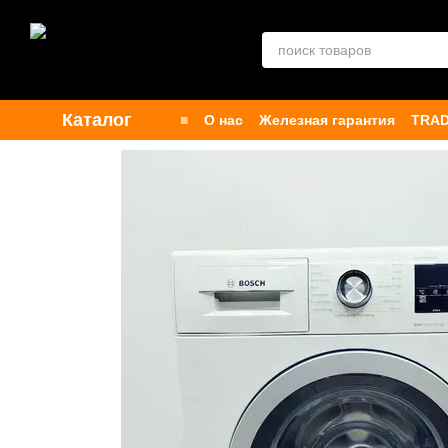
Перейти к основному контенту
Каталог
■
О нас
Железная гарантия
TRAD
Контакты
Бренды
Публичная о