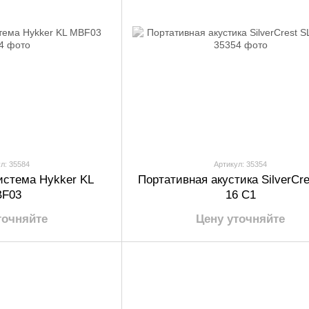
л: 35584
Артикул: 35354
истема Hykker KL
Портативная акустика SilverCre
F03
16 C1
точняйте
Цену уточняйте