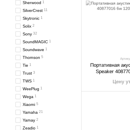
1
Sherwood
11
SilverCrest
1
Skytronic
2
Solix
32
Sony
1
SoundMAGIC
1
Soundwave
5
Thomson
Артику
Портативная аку
1
Tie
Speaker 40877
3
Trust
1
TWS
Цену у
1
WeePlug
1
Wega
5
Xiaomi
21
Yamaha
2
Yamay
1
Zeadio