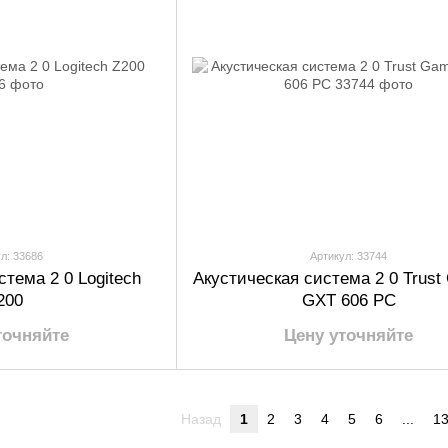
л: 33686
Артикул: 33744
стема 2 0 Logitech
Акустическая система 2 0 Trust
200
GXT 606 PC
точняйте
Цену уточняйте
Назад
1
2
3
4
5
6
...
1