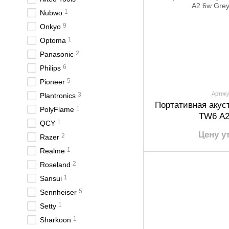
1
Nubwo
9
Onkyo
1
Optoma
2
Panasonic
6
Philips
5
Pioneer
Артику
3
Plantronics
Портативная акуст
1
PolyFlame
TW6 A2
1
QCY
Цену у
2
Razer
1
Realme
2
Roseland
1
Sansui
5
Sennheiser
1
Setty
1
Sharkoon