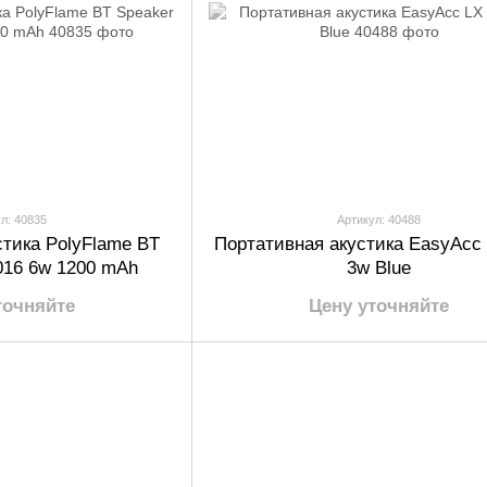
л: 40835
Артикул: 40488
стика PolyFlame BT
Портативная акустика EasyAcc
016 6w 1200 mAh
3w Blue
точняйте
Цену уточняйте