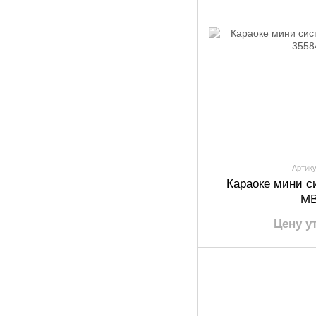
Артику
Караоке мини с
MB
Цену у