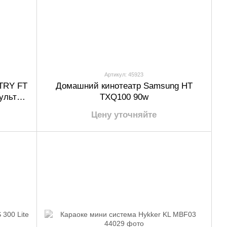
Артикул: 45923
 TRY FT
Домашний кинотеатр Samsung HT
пультом
TXQ100 90w
ная
Цену уточняйте