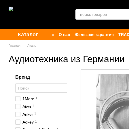
Перейти к основному контенту
Каталог
■
О нас
Железная гарантия
TRAD
Контакты
Бренды
Публичная о
Главная
Аудио
Аудиотехника из Германии
Бренд
1
1More
1
Aiwa
1
Anker
1
Aokey