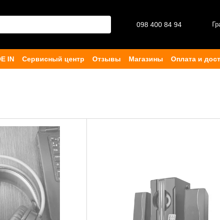
098 400 84 94‬
Гр
E IN
Сервисный центр
Отзывы
Магазины
Оплата и дос
ферта