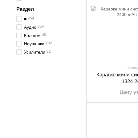
Раздел
254
■
254
Аудио
40
Колонки
132
Наушники
82
Усилители
Артику
Караоке мини си
1324 
Цену у