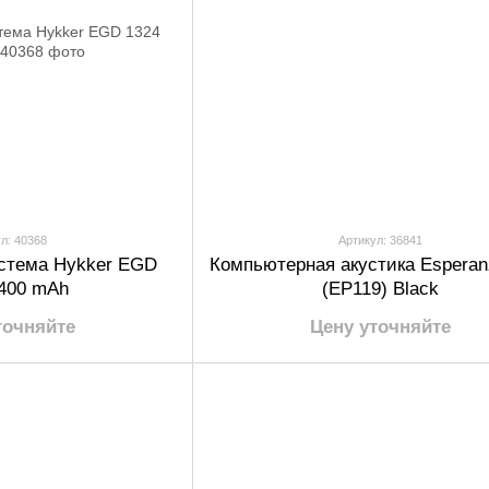
л: 40368
Артикул: 36841
стема Hykker EGD
Компьютерная акустика Esperan
2400 mAh
(EP119) Black
точняйте
Цену уточняйте