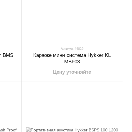
Артикул: 44029
r BMS
Караоке мини система Hykker KL
MBF03
Цену уточняйте