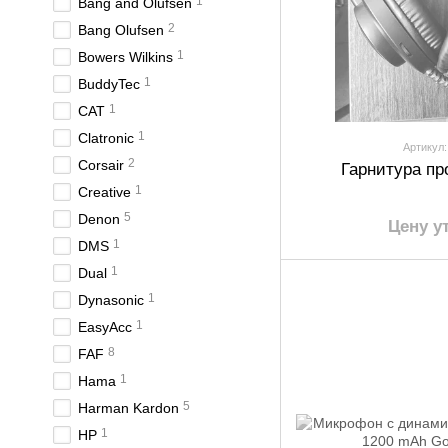
1
Bang and Olufsen
2
Bang Olufsen
1
Bowers Wilkins
1
BuddyTec
1
CAT
1
Clatronic
Артикул:
2
Corsair
Гарнитура пр
1
Creative
5
Denon
Цену у
1
DMS
1
Dual
1
Dynasonic
1
EasyAcc
8
FAF
1
Hama
5
Harman Kardon
1
HP