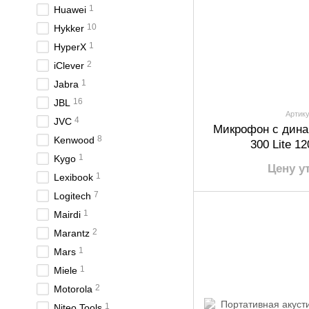
1
Huawei
10
Hykker
1
HyperX
2
iClever
1
Jabra
16
JBL
Артику
4
JVC
Микрофон с дина
8
Kenwood
300 Lite 1
1
Kygo
Цену у
1
Lexibook
7
Logitech
1
Mairdi
2
Marantz
1
Mars
1
Miele
2
Motorola
1
Niteo Tools