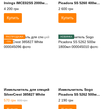
Irvings IMCE02SS 2000w
Picadora SS 5260 400w
10л
1500мл
4 200 грн
2 600 грн
Купить
Купить
РАСПРОДАЖА
НОВИНКА
−5%
Измельчитель для специй
Измельчитель Sogo
SilverCrest 385827 White
Picadora SS 5262 500w
1800мл
570 грн
2 190 грн
600 грн