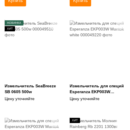
Купить
Купить
НОВИНКА
ХИТ
Измельчитель SeaBreeze
Измельчитель для специй
SB 0605 500w
Esperanza EKP003W
Muntok white
Цену уточняйте
Цену уточняйте
ХИТ