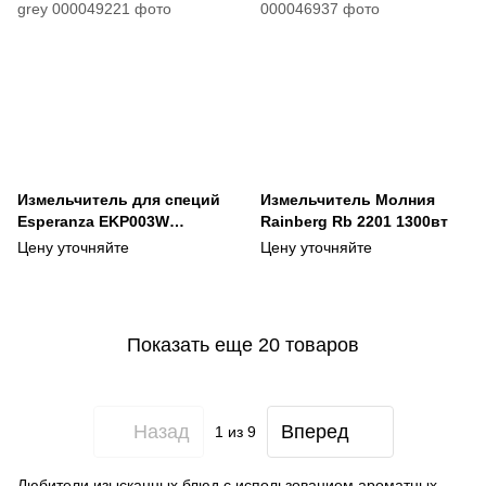
Измельчитель для специй
Измельчитель Молния
Esperanza EKP003W
Rainberg Rb 2201 1300вт
Muntok grey
Цену уточняйте
Цену уточняйте
Показать еще 20 товаров
Назад
Вперед
1
из 9
Любители изысканных блюд с использованием ароматных