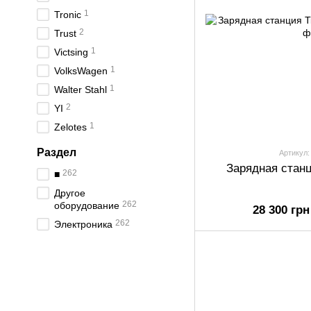
1
Tronic
2
Trust
1
Victsing
1
VolksWagen
1
Walter Stahl
2
YI
1
Zelotes
Раздел
Артикул:
Зарядная станц
262
■
Другое
262
оборудование
28 300 грн
262
Электроника