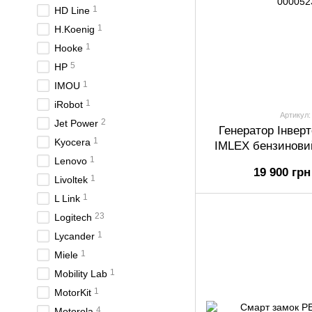
1
HD Line
1
H.Koenig
1
Hooke
5
HP
1
IMOU
1
iRobot
Артикул:
2
Jet Power
Генератор Інверт
1
Kyocera
IMLEX бензинови
1
IM N
Lenovo
19 900 грн
1
Livoltek
1
L Link
23
Logitech
1
Lycander
1
Miele
1
Mobility Lab
1
MotorKit
4
Motorola