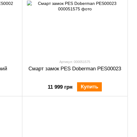
Артикул: 000051575
ний
Смарт замок PES Doberman PES00023
Купить
11 999 грн