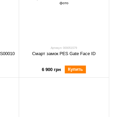
Артикул: 000051579
ES00010
Смарт замок PES Gate Face ID
Купить
6 900 грн