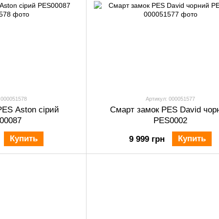
 000051578
Артикул: 000051577
PES Aston сірий
Смарт замок PES David чор
00087
PES0002
Купить
Купить
9 999 грн