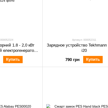
 000052324
Артикул: 000052311
орний 1.8 - 2,0 кВт
Зарядное устройство Tekhmann
й електрогенератор
i20
V 2000
Купить
Купить
790 грн