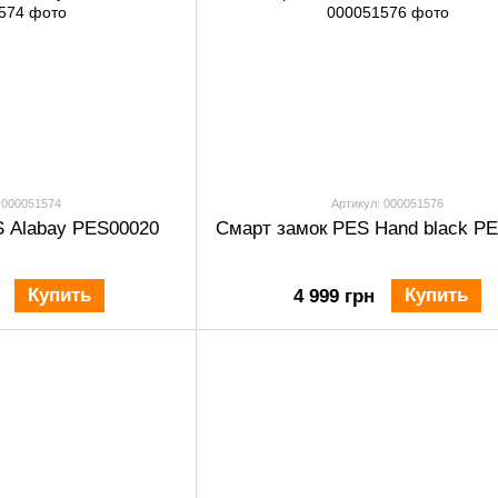
 000051574
Артикул: 000051576
S Alabay PES00020
Смарт замок PES Hand black P
Купить
Купить
4 999 грн