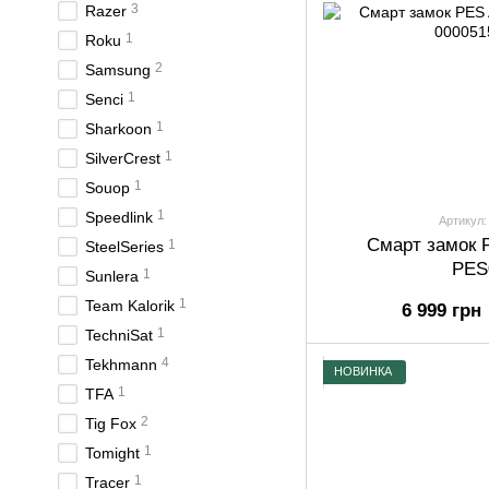
3
Razer
1
Roku
2
Samsung
1
Senci
1
Sharkoon
1
SilverCrest
1
Souop
1
Speedlink
Артикул:
Смарт замок 
1
SteelSeries
PES
1
Sunlera
1
Team Kalorik
6 999 грн
1
TechniSat
4
Tekhmann
НОВИНКА
1
TFA
2
Tig Fox
1
Tomight
1
Tracer