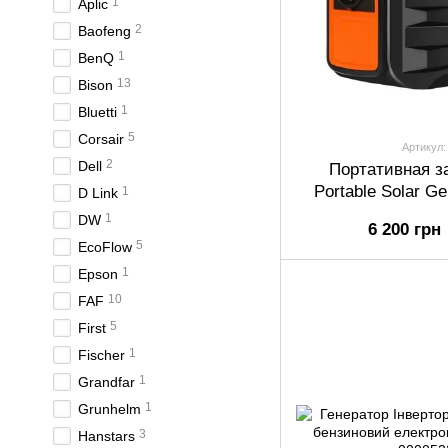
1
Aplic
2
Baofeng
1
BenQ
13
Bison
1
Bluetti
5
Corsair
Артикул:
2
Dell
Портативная з
Portable Solar G
1
D Link
1
DW
6 200 грн
5
EcoFlow
1
Epson
10
FAF
5
First
1
Fischer
1
Grandfar
1
Grunhelm
3
Hanstars