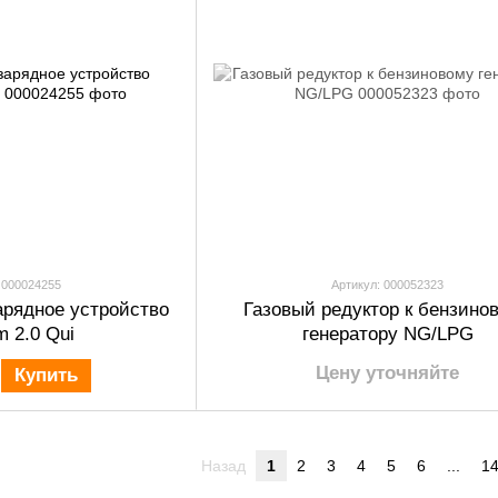
 000024255
Артикул: 000052323
арядное устройство
Газовый редуктор к бензино
m 2.0 Qui
генератору NG/LPG
Цену уточняйте
Купить
Назад
1
2
3
4
5
6
...
1