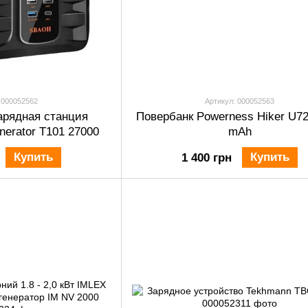
 000052562
Артикул: 000052563
арядная станция
Повербанк Powerness Hiker U72
enerator T101 27000
mAh
Купить
Купить
1 400 грн