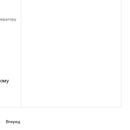
вому
4
Вперед