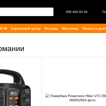
098 400 84 94‬
Гр
E IN
Сервисный центр
Отзывы
Магазины
Оплата и дос
ферта
ермании