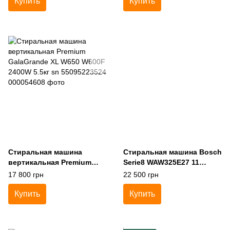
Купить
Купить
Стиральная машина
Стиральная машина Bosch
вертикальная Premium
Serie8 WAW325E27 11
GalaGrande XL W650
2300W 8кг sn 970220043
17 800 грн
22 500 грн
W600F 2400W 5.5кг sn
55095223524
Купить
Купить