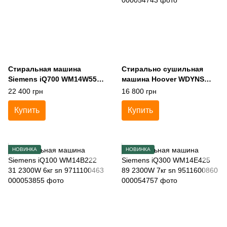
Стиральная машина
Стирально сушильная
Siemens iQ700 WM14W550
машина Hoover WDYNS
09 2300W 8кг sn
642D 30S 1500W 6+4кг sn
22 400 грн
16 800 грн
9610201616
3100351514394245
Купить
Купить
НОВИНКА
НОВИНКА