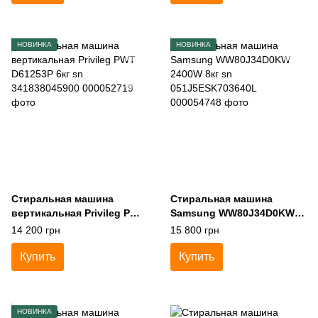
НОВИНКА
НОВИНКА
Стиральная машина
Стиральная машина
вертикальная Privileg PWT
Samsung WW80J34D0KW
D61253P 6кг sn
2400W 8кг sn
14 200 грн
15 800 грн
341838045900
051J5ESK703640L
Купить
Купить
НОВИНКА