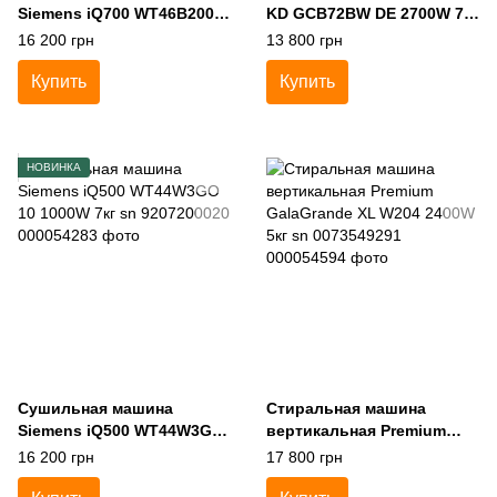
Siemens iQ700 WT46B200
KD GCB72BW DE 2700W 7кг
08 2800W 8кг sn
sn 00721177010032620599
16 200 грн
13 800 грн
9601200154
Купить
Купить
НОВИНКА
Сушильная машина
Стиральная машина
Siemens iQ500 WT44W3GO
вертикальная Premium
10 1000W 7кг sn
GalaGrande XL W204
16 200 грн
17 800 грн
9207200020
2400W 5кг sn 0073549291