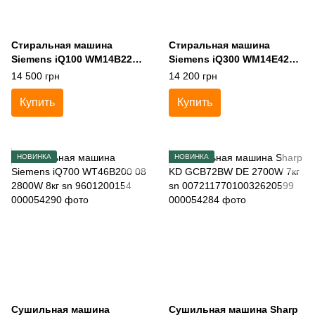
Стиральная машина
Стиральная машина
Siemens iQ100 WM14B222
Siemens iQ300 WM14E425
31 2300W 6кг sn
89 2300W 7кг sn
14 500 грн
14 200 грн
9711100463
9511600860
Купить
Купить
НОВИНКА
НОВИНКА
Сушильная машина
Сушильная машина Sharp