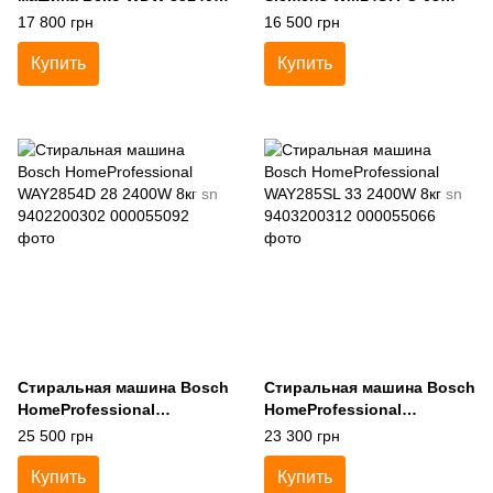
2200W 8+5кг sn 1980775112
2400W 8кг sn 8710200032
17 800 грн
16 500 грн
Купить
Купить
Стиральная машина Bosch
Стиральная машина Bosch
HomeProfessional
HomeProfessional
WAY2854D 28 2400W 8кг sn
WAY285SL 33 2400W 8кг sn
25 500 грн
23 300 грн
9402200302
9403200312
Купить
Купить