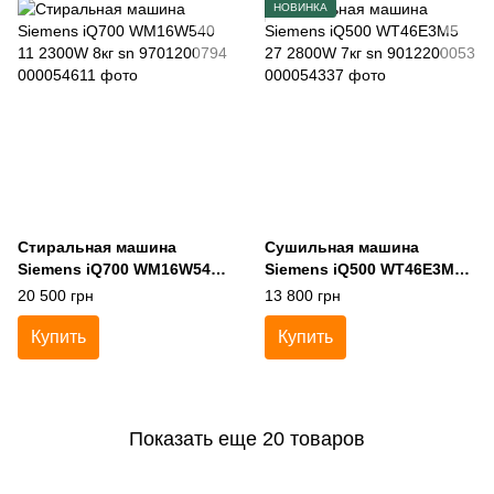
НОВИНКА
Стиральная машина
Сушильная машина
Siemens iQ700 WM16W540
Siemens iQ500 WT46E3M5
11 2300W 8кг sn
27 2800W 7кг sn
20 500 грн
13 800 грн
9701200794
9012200053
Купить
Купить
Показать еще 20 товаров