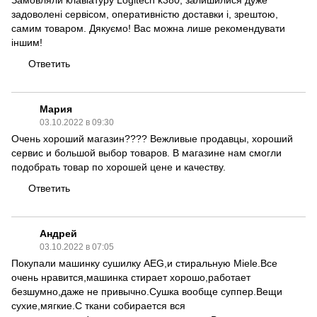
Замовляли клавіатуру Logitech k380, залишилися дуже
задоволені сервісом, оперативністю доставки і, зрештою,
самим товаром. Дякуємо! Вас можна лише рекомендувати
іншим!
Ответить
Мария
03.10.2022 в 09:30
Очень хороший магазин???? Вежливые продавцы, хороший
сервис и большой выбор товаров. В магазине нам смогли
подобрать товар по хорошей цене и качеству.
Ответить
Андрей
03.10.2022 в 07:05
Покупали машинку сушилку AEG,и стиральную Miele.Все
очень нравится,машинка стирает хорошо,работает
безшумно,даже не привычно.Сушка вообще суппер.Вещи
сухие,мягкие.С ткани собирается вся