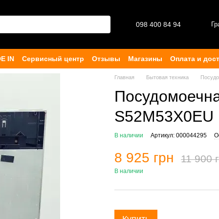
098 400 84 94‬
Гр
E IN
Сервисный центр
Отзывы
Магазины
Оплата и дос
ферта
Главная
Бытовая техника
Посуд
Посудомоечна
S52M53X0EU 
В наличии
Артикул: 000044295
О
8 925 грн
11 900 
В наличии