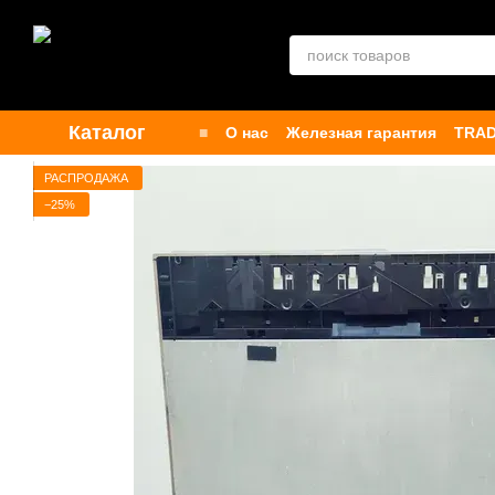
Перейти к основному контенту
Каталог
■
О нас
Железная гарантия
TRAD
Контакты
Бренды
Публичная о
РАСПРОДАЖА
−25%