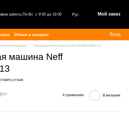
Мой заказ
афик работы:
Пн-Вс: с 9:00 до 19:00
Рус
Вход
тавка
Обмен и возврат
омоечные машины
Посудомоечная машина Neff S52M53X0EU 13
я машина Neff
13
ставить отзыв
грн
К сравнению
В желания