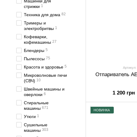
Машинки для
1
стрижки
82
Техника для дома
Тримеры и
1
электробритвы
Кофеварки,
27
кофемашины
5
Блендеры
75
Пылесосы
5
Красота и здоровье
Артикул:
Отпариватель AE
Микроволновые печи
10
(СВЧ)
Швейные машины и
1 200 грн
6
оверлоки
Стиральные
671
машины
НОВИНКА
1
Утюги
Сушильные
303
машины