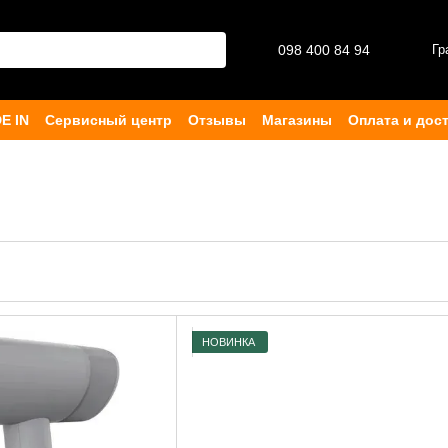
098 400 84 94‬
Гр
E IN
Сервисный центр
Отзывы
Магазины
Оплата и дос
ферта
НОВИНКА