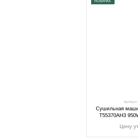
НОВИНКА
Артикул:
Сушильная маши
T55370AH3 950W
Цену у