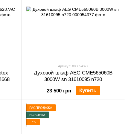
Артикул: 000054377
tex
Духовой шкаф AEG CME565060B
4668
3000W sn 31610095 n720
Купить
23 500 грн
РАСПРОДАЖА
НОВИНКА
−7%