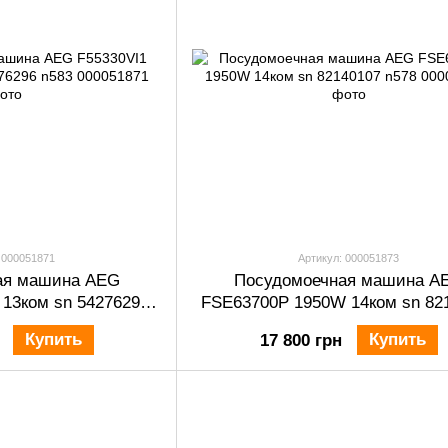
 000051871
Артикул: 000051873
ая машина AEG
Посудомоечная машина A
 13ком sn 54276296
FSE63700P 1950W 14ком sn 82
583
n578
Купить
Купить
17 800 грн