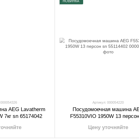
НОВИНКА
 000054326
Артикул: 000054220
на AEG Lavatherm
Посудомоечная машина A
 7кг sn 65174042
F55310VIO 1950W 13 персон
55114402
точняйте
Цену уточняйте