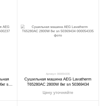
Артикул: 000054335
льная
Сушильная машина AEG Lavatherm
6кг sn
T65280AC 2800W 8кг sn 50369434
Цену уточняйте