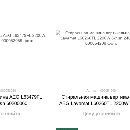
 000053059
Артикул: 000054208
ина AEG L63479FL
Стиральная машина вертика
 sn 60200060
AEG Lavamat L60260TL 2200W 
24600237
точняйте
Цену уточняйте