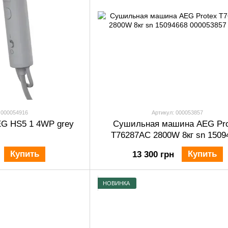
 000054916
Артикул: 000053857
G HS5 1 4WP grey
Сушильная машина AEG Pro
T76287AC 2800W 8кг sn 1509
Купить
Купить
13 300 грн
НОВИНКА