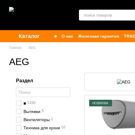
Перейти к основному контенту
Каталог
■
О нас
Железная гарантия
TRAD
Контакты
Бренды
Публичная о
Главная
AEG
AEG
Раздел
1330
■
НОВИНКА
5
Вытяжки
1
Вентиляторы
10
Техника для кухни