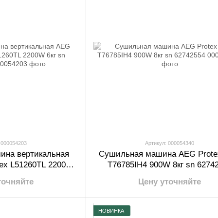
 000054203
Артикул: 000054340
ина вертикальная
Сушильная машина AEG Prote
tex L51260TL 2200W
T76785IH4 900W 8кг sn 6274
 82600038
точняйте
Цену уточняйте
НОВИНКА