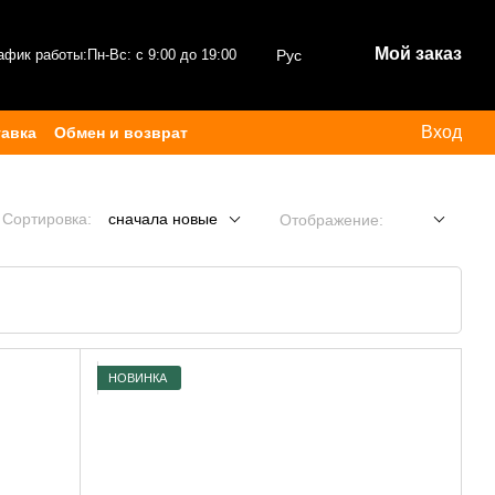
Мой заказ
афик работы:
Пн-Вс: с 9:00 до 19:00
Рус
Вход
тавка
Обмен и возврат
Сортировка:
сначала новые
Отображение:
НОВИНКА