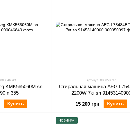
 000046843
Артикул: 000050097
eg KMK565060M sn
Стиральная машина AEG L754
90 n 355
2200W 7кг sn 9145314090
Купить
Купить
15 200 грн
НОВИНКА