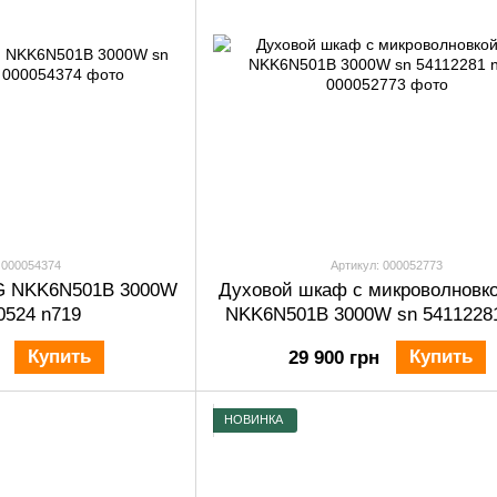
 000054374
Артикул: 000052773
G NKK6N501B 3000W
Духовой шкаф с микроволновк
0524 n719
NKK6N501B 3000W sn 5411228
Купить
Купить
29 900 грн
НОВИНКА