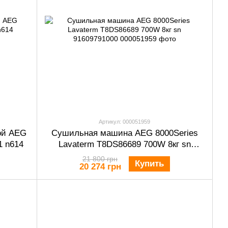
Артикул: 000051959
ой AEG
Сушильная машина AEG 8000Series
1 n614
Lavaterm T8DS86689 700W 8кг sn
91609791000
21 800 грн
Купить
20 274 грн