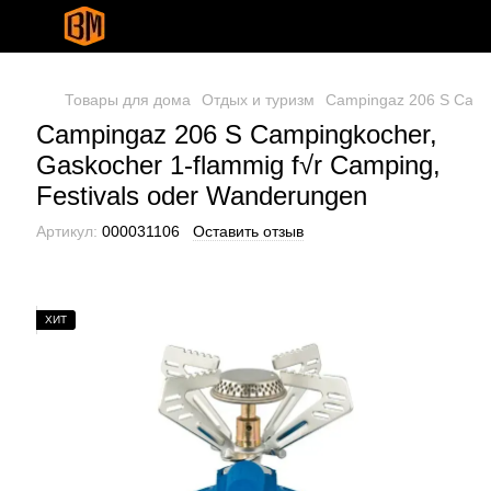
Товары для дома
Отдых и туризм
Campingaz 206 S Campi
Campingaz 206 S Campingkocher,
Gaskocher 1-flammig f√r Camping,
Festivals oder Wanderungen
Артикул:
000031106
Оставить отзыв
ХИТ