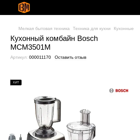
Мелкая бытовая техника
Техника для кухни
Кухонные м
Кухонный комбайн Bosch
MCM3501M
Артикул:
000011170
Оставить отзыв
ХИТ