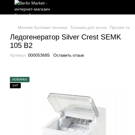
Мелкая бытовая техника
Техника для кухни
Прочая техн
Ледогенератор Silver Crest SEMK
105 B2
Артикул:
000053685
Оставить отзыв
НОВИНКА
ХИТ