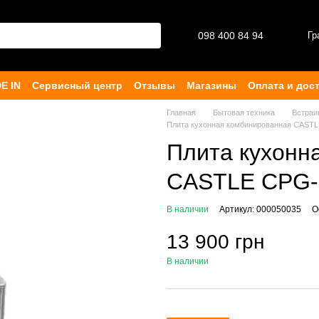
098 400 84 94‬
Гр
E IN
Сервисный центр
Отзывы
Магазины
Оплата и дос
ферта
Главная
Бытовая техника
Встраи
Плита кухонная комбинированная CAST
Плита кухонн
CASTLE CPG-
В наличии
Артикул: 000050035
О
13 900 грн
В наличии