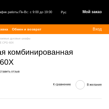
Мой заказ
афик работы:
Пн-Вс: с 9:00 до 19:00
Рус
Вход
тавка
Обмен и возврат
ваемые духовые шкафы
LE CPG-60X
ая комбинированная
60X
ставить отзыв
К сравнению
В желания