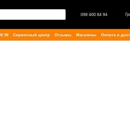
098 400 84 94‬
Гр
E IN
Сервисный центр
Отзывы
Магазины
Оплата и дос
ферта