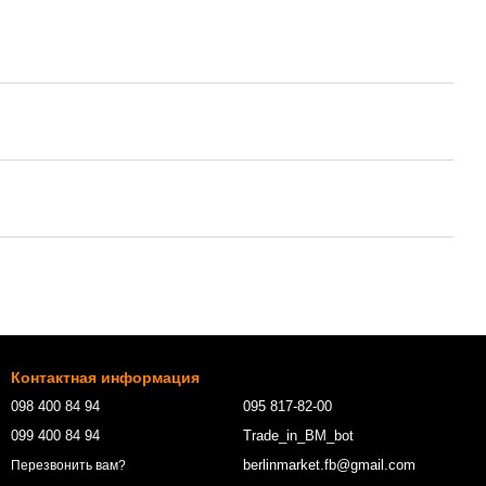
Контактная информация
098 400 84 94‬
095 817-82-00
099 400 84 94
Trade_in_BM_bot
berlinmarket.fb@gmail.com
Перезвонить вам?