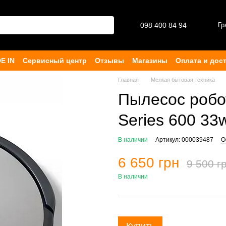
098 400 84 94‬
Гр
E IN
Сервисный центр
Отзывы
Магазины
Оплата и дос
ферта
Главная
Мелкая бытовая техника
Пылесос робо
Series 600 33
В наличии
Артикул: 000039487
О
6 650 грн
9 500 г
В наличии