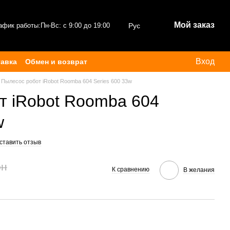
Мой заказ
афик работы:
Пн-Вс: с 9:00 до 19:00
Рус
Вход
тавка
Обмен и возврат
Пылесос робот iRobot Roomba 604 Series 600 33w
т iRobot Roomba 604
w
ставить отзыв
рн
К сравнению
В желания