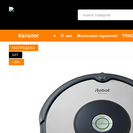
Перейти к основному контенту
Каталог
■
О нас
Железная гарантия
TRAD
Контакты
Бренды
Публичная о
РАСПРОДАЖА
ХИТ
−30%