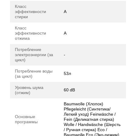
Класс
эффективности
А
стирки
Класс
эффективности
А
отжима
Потребление
электроэнергии (за
-
цикл)
Потребление воды
53л
(за цикл)
Уровень шума
60 dB
(отжим)
Baumwolle (Хлопок)
Pflegeleicht (Синтетика/
Легкий уход) Feinwäsche /
Основные
Fein (Деликатная стирка)
программы
Wolle / Handwäsche (Шерсть
/ Ручная стирка) Eco /
Baumwolle Eco (Эко-режим)