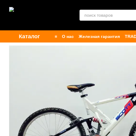
Перейти к основному контенту
Каталог
■
О нас
Железная гарантия
TRAD
Контакты
Бренды
Публичная о