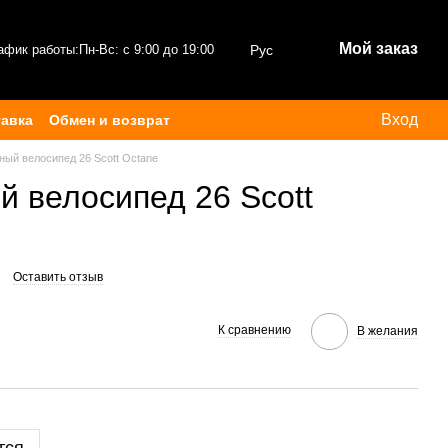
Мой заказ
афик работы:
Пн-Вс: с 9:00 до 19:00
Рус
Вход
тавка
Обмен и возврат
ный велосипед 26 Scott Octane
й велосипед 26 Scott
Оставить отзыв
К сравнению
В желания