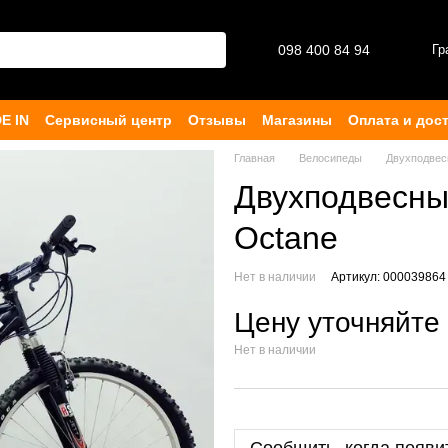
098 400 84 94‬
Гр
E IN
Сервисный центр
Отзывы
Магазины
Оплата и дос
ферта
Главная
Велосипеды
Двухподвес
Двухподвесны
Octane
Нет в наличии
Артикул: 000039864
Цену уточняйте
Нет в наличии