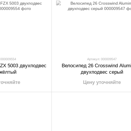
 000009554
Артикул: 000009547
FZX 5003 двухподвес
Велосипед 26 Crosswind Alum
жёлтый
двухподвес серый
точняйте
Цену уточняйте