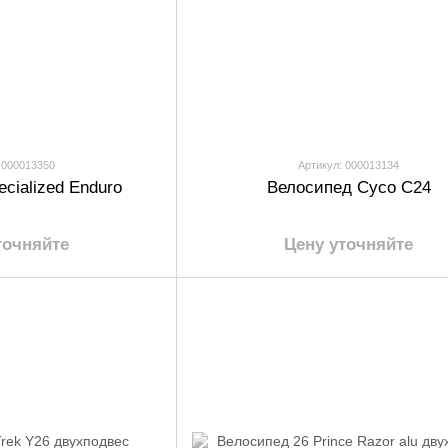
 000013350
Артикул: 000013134
cialized Enduro
Велосипед Cyco C24
точняйте
Цену уточняйте