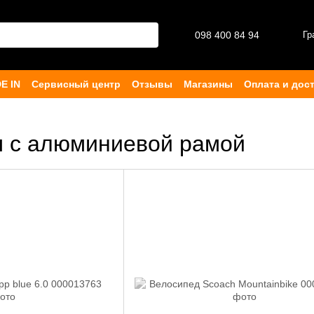
098 400 84 94‬
Гр
E IN
Сервисный центр
Отзывы
Магазины
Оплата и дос
ферта
ы с алюминиевой рамой