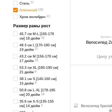
77
Сталь
134
Алюминий
13
Хром молибден
Размер рамы рост
45.7 см M-L [165-178
Артикул:
42
см] 18 дюйм
Велосипед Zu
48.3 см L [170-180 см]
27
19 дюйм
43.2 см M [156-170 см]
Цену у
19
17 дюйм
53.3 см XL [180-190 см]
6
21 дюйм
38.1 см S [145-160 см]
8
15 дюйм
50.8 см L-XL [178-185
16
см] 20 дюйм
35.6 см X-S [135-155
2
см] 14 дюйм