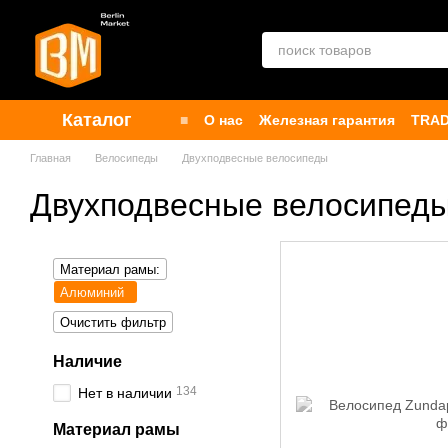
Перейти к основному контенту
Каталог
■
О нас
Железная гарантия
TRAD
Контакты
Бренды
Публичная о
Главная
Велосипеды
Двухподвесные велосипеды
Двухподвесные велосипед
Материал рамы:
Алюминий
Очистить фильтр
Наличие
134
Нет в наличии
Материал рамы