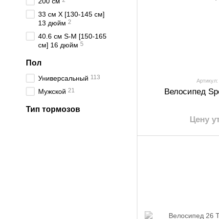
2
200 см
33 см X [130-145 см]
2
13 дюйм
40.6 см S-M [150-165
5
см] 16 дюйм
Пол
113
Универсальный
Артикул:
21
Велосипед Spe
Мужской
Тип тормозов
Цену у