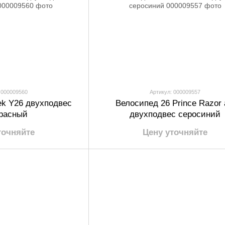
 000009560
Артикул: 000009557
ek Y26 двухподвес
Велосипед 26 Prince Razor 
расный
двухподвес серосиний
точняйте
Цену уточняйте