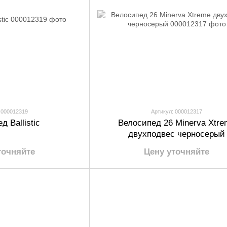
 000012319
Артикул: 000012317
д Ballistic
Велосипед 26 Minerva Xtre
двухподвес черносерый
точняйте
Цену уточняйте