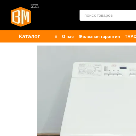
Перейти к основному контенту
Каталог
■
О нас
Железная гарантия
TRAD
Контакты
Бренды
Публичная о