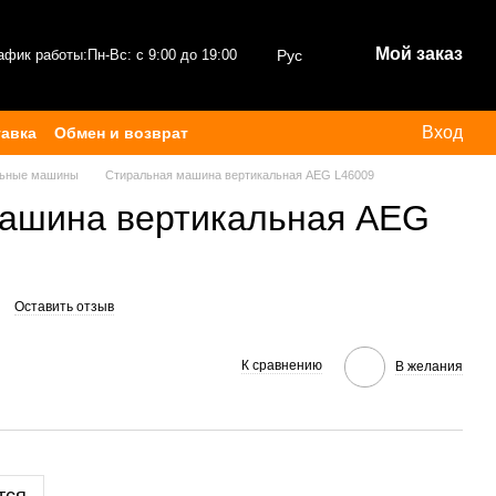
Мой заказ
афик работы:
Пн-Вс: с 9:00 до 19:00
Рус
Вход
тавка
Обмен и возврат
льные машины
Стиральная машина вертикальная AEG L46009
ашина вертикальная AEG
Оставить отзыв
К сравнению
В желания