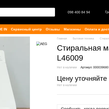
098 400 84 94‬
Гр
E IN
Сервисный центр
Отзывы
Магазины
Оплата и дос
ферта
Главная
Бытовая техника
Стира
Стиральная м
L46009
Нет в наличии
Артикул: 000039680
Цену уточняйте
Нет в наличии